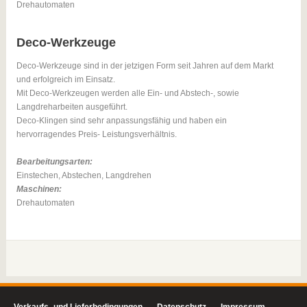
Drehautomaten
Deco-Werkzeuge
Deco-Werkzeuge sind in der jetzigen Form seit Jahren auf dem Markt
und erfolgreich im Einsatz.
Mit Deco-Werkzeugen werden alle Ein- und Abstech-, sowie
Langdreharbeiten ausgeführt.
Deco-Klingen sind sehr anpassungsfähig und haben ein
hervorragendes Preis- Leistungsverhältnis.
Bearbeitungsarten:
Einstechen, Abstechen, Langdrehen
Maschinen:
Drehautomaten